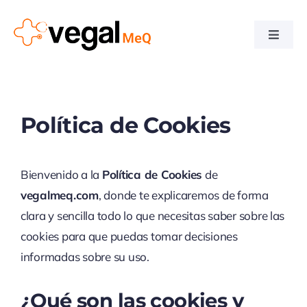
Skip
to
Toggle
content
Naviga
Home
Company
Política de Cookies
Team
Bienvenido a la
Política de Cookies
de
vegalmeq.com
, donde te explicaremos de forma
Services
clara y sencilla todo lo que necesitas saber sobre las
cookies para que puedas tomar decisiones
Downloads
informadas sobre su uso.
¿Qué son las cookies y
News